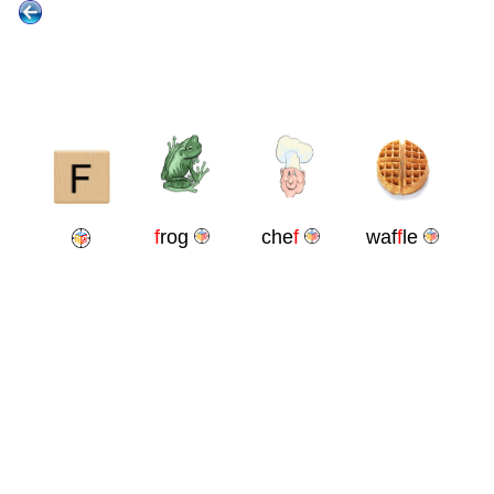
f
rog
che
f
waf
f
le