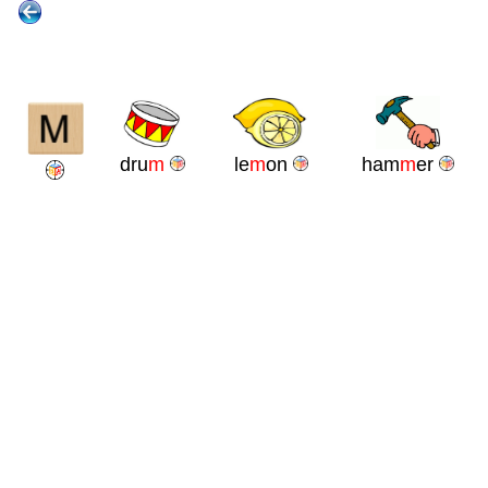
dru
m
le
m
on
ham
m
er